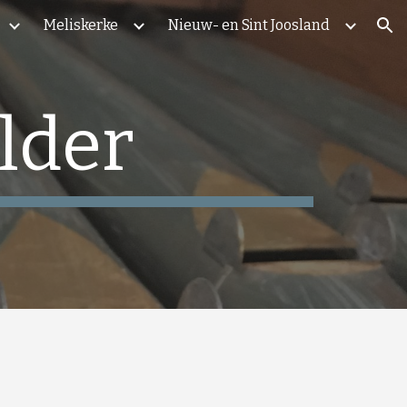
Meliskerke
Nieuw- en Sint Joosland
ion
lder