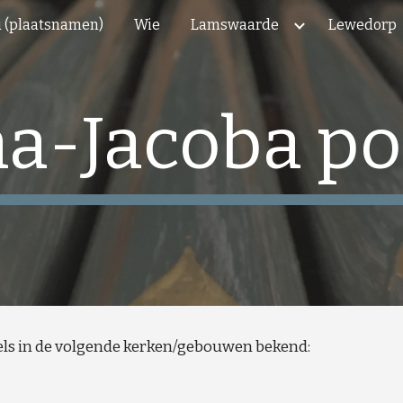
 (plaatsnamen)
Wie
Lamswaarde
Lewedorp
ip to main content
Skip to navigat
a-Jacoba po
gels in de volgende kerken/gebouwen bekend: