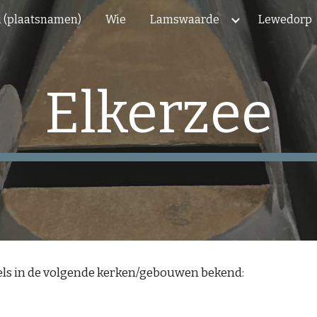
 (plaatsnamen)
Wie
Lamswaarde
Lewedorp
ip to main content
Skip to navigat
Elkerzee
gels in de volgende kerken/gebouwen bekend: