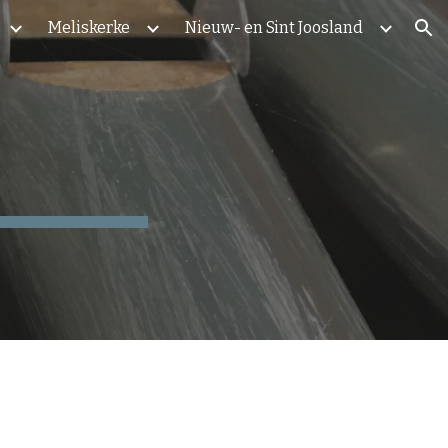
Meliskerke
Nieuw- en Sint Joosland
ion